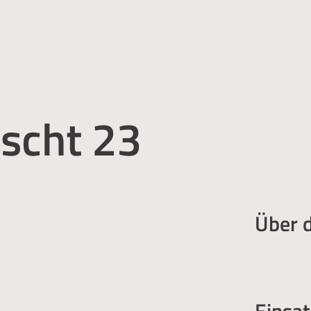
scht 23
Über 
Einsat