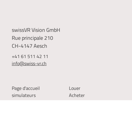
swissVR Vision GmbH
Rue principale 210
CH-4147 Aesch
+41 61 511 42 11
info@swiss-vr.ch
Page d'accueil
Louer
simulateurs
Acheter
centre commercial
zones d'application
projets
Contact